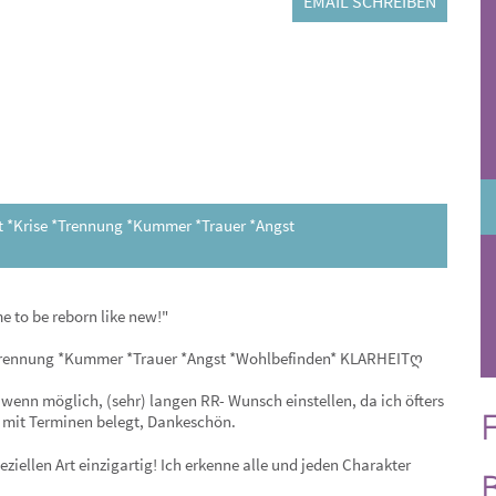
EMAIL SCHREIBEN
t *Krise *Trennung *Kummer *Trauer *Angst
me to be reborn like new!"
Trennung *Kummer *Trauer *Angst *Wohlbefinden* KLARHEITღ
 wenn möglich, (sehr) langen RR- Wunsch einstellen, da ich öfters
F
 mit Terminen belegt, Dankeschön.
eziellen Art einzigartig! Ich erkenne alle und jeden Charakter