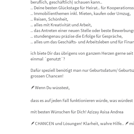
beruflich, geschäftlich) schauen kann..
.. Deine besten Glückstage für Heirat.. für Kooperations
.. Immobilienthemen inkl. Mieten, kaufen oder Umzug,
.. Reisen, Schönheit,
.. alles mit Kreativität und Arbeit,
.. das Antreten einer neuen Stelle oder beste Bewerbung
.. stundengenau präzise die Erfolge für Gespräche,
.. alles um das Geschäfts- und Arbeitsleben und für Finan
ich biete Dir das übrigens von ganzem Herzen gerne sei
einmal ´genutzt´?
Dafür speziell benötigt man nur Geburtsdatum/ Geburtsz
grossen Chancen!
🪶Wenn Du wüsstest,
dass es auf jeden Fall funktionieren würde, was würdest
mit besten Wünschen für Dich! Azizay Asisa Andrea
🪶CHANCEN und Lösungen! Klarheit, wahre Hilfe.. 🪶mit