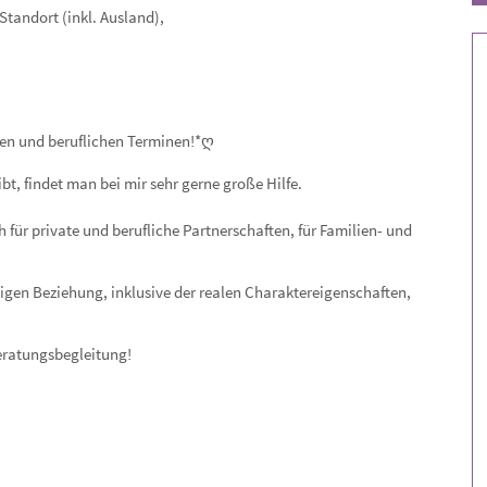
Situation abgestimmt.
tandort (inkl. Ausland),
aten und beruflichen Terminen!*ღ
t, findet man bei mir sehr gerne große Hilfe.
h für private und berufliche Partnerschaften, für Familien- und
iligen Beziehung, inklusive der realen Charaktereigenschaften,
eratungsbegleitung!