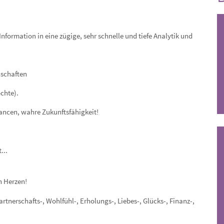
nformation in eine zügige, sehr schnelle und tiefe Analytik und
nschaften
öchte).
hancen, wahre Zukunftsfähigkeit!
...
LUCIUS
n Herzen!
Individuelle, tiefgehende
Beratung mit Herz und
artnerschafts-, Wohlfühl-, Erholungs-, Liebes-, Glücks-, Finanz-,
Klarheit. Empathisch, ehrlich
und auf deine persönliche