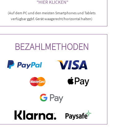
"HIER KLICKEN"
(Auf dem PC und den meisten Smartphones und Tablets
verfügbar ggbf. Gerät waagerecht/horizontal halten)
BEZAHLMETHODEN