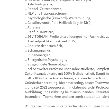
.. Astrokartografie,
.. Pendel- Zeittendenzen,
.. NLP und Hypnopractioner,
.. psychologische [keyword]- Weiterbildung,
.. Geist[keyword], "die Heilkraft liegt in Dir",
.. Auralesen,
.. Rat für Haustiere,
.. 24 VITORGAN- Profiweiterbildungen (nur Fachkreise z
.. Tierheilpraktikerin i.A. seit 2015,
.. Chakren der neuen Zeit,
.. Schamanismus,
.. Runenenergien,
.. Energetische Psychologie,
.. ausgebildete Numerologin,
.. bei Schweizer Professor über Jahre studierte, kompl
Zukunftsanalytikerin, mit 100% Treffsicherheit. Damit in
.. 2012 KfW- Bank- Auszeichnung als Gründercoach mit Be
Gründerfachberatung, Ideenmarketing, bestes Teamwo
.. und seit 2022 topseriöses Immobilienbereich- Profico
Ausbildung und Erfahrung beim ausbildenden Eliteunt
besonderen Topmaklern und den somit stets aktualisiert
🪶Ergänzend zu den umfangreichen Ausbildungen in Eu