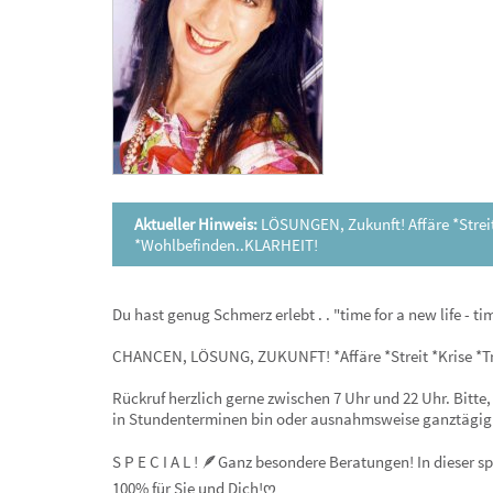
Aktueller Hinweis:
LÖSUNGEN, Zukunft! Affäre *Strei
*Wohlbefinden..KLARHEIT!
Du hast genug Schmerz erlebt . . "time for a new life - ti
CHANCEN, LÖSUNG, ZUKUNFT! *Affäre *Streit *Krise *
Rückruf herzlich gerne zwischen 7 Uhr und 22 Uhr. Bitte,
in Stundenterminen bin oder ausnahmsweise ganztägig
S P E C I A L ! 🪶Ganz besondere Beratungen! In dieser sp
100% für Sie und Dich!ღ