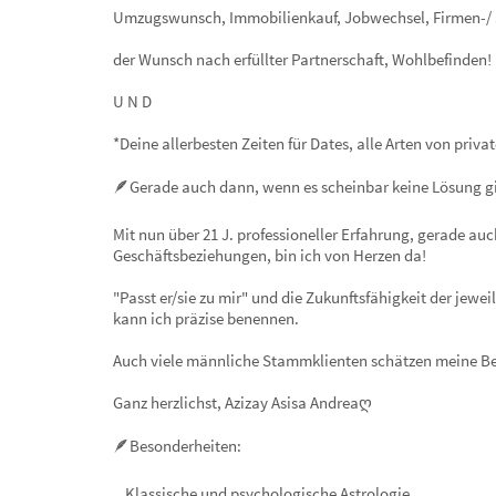
Umzugswunsch, Immobilienkauf, Jobwechsel, Firmen-/ S
der Wunsch nach erfüllter Partnerschaft, Wohlbefinden!
U N D
*Deine allerbesten Zeiten für Dates, alle Arten von priv
🪶Gerade auch dann, wenn es scheinbar keine Lösung gib
Mit nun über 21 J. professioneller Erfahrung, gerade auc
Geschäftsbeziehungen, bin ich von Herzen da!
"Passt er/sie zu mir" und die Zukunftsfähigkeit der jewe
kann ich präzise benennen.
Auch viele männliche Stammklienten schätzen meine B
Ganz herzlichst, Azizay Asisa Andreaღ
🪶Besonderheiten:
.. Klassische und psychologische Astrologie,