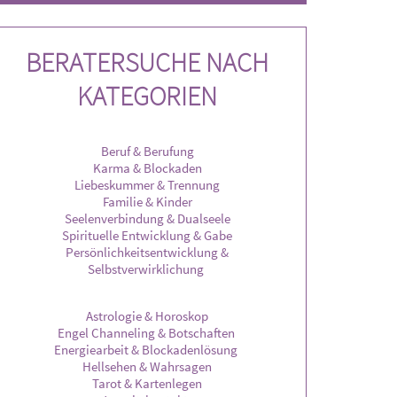
ist, Beruf, Privat, Deine Vorhaben, kein Thema
eigenen Tempo stellen.
sind mir fre
gelegentlich erreichba
BERATERSUCHE NACH
KATEGORIEN
Beruf & Berufung
Karma & Blockaden
Liebeskummer & Trennung
Familie & Kinder
Seelenverbindung & Dualseele
Spirituelle Entwicklung & Gabe
Persönlichkeitsentwicklung &
Selbstverwirklichung
Astrologie & Horoskop
Engel Channeling & Botschaften
Energiearbeit & Blockadenlösung
Hellsehen & Wahrsagen
Tarot & Kartenlegen