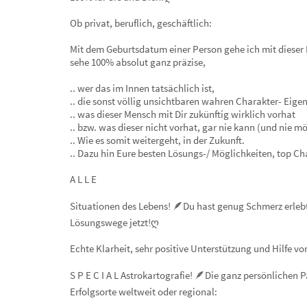
Ob privat, beruflich, geschäftlich:
Mit dem Geburtsdatum einer Person gehe ich mit dieser I
sehe 100% absolut ganz präzise,
.. wer das im Innen tatsächlich ist,
.. die sonst völlig unsichtbaren wahren Charakter- Eige
.. was dieser Mensch mit Dir zukünftig wirklich vorhat
.. bzw. was dieser nicht vorhat, gar nie kann (und nie m
.. Wie es somit weitergeht, in der Zukunft.
.. Dazu hin Eure besten Lösungs-/ Möglichkeiten, top C
A L L E
Situationen des Lebens! 🪶Du hast genug Schmerz erlebt
Lösungswege jetzt!ღ
Echte Klarheit, sehr positive Unterstützung und Hilfe vo
S P E C I A L Astrokartografie! 🪶Die ganz persönlichen P
Erfolgsorte weltweit oder regional: