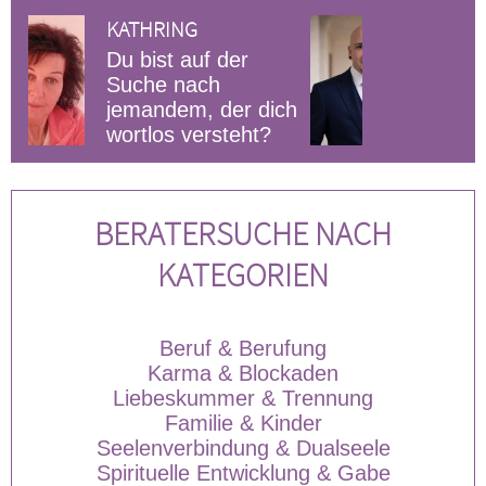
MATHIAS
r
Erfahrener
Hellsichtiger
r dich
Skorpion , ich berate
ht?
ehrlich und
sive
für dich
einfühlsam.Ich erkläre dir das
die
gemeinsa
Verhalten deines HM. Ich freue
eines
BERATERSUCHE NACH
mich auf Deinen Anruf ❤ Email
Beratungen IMMER möglich .
KATEGORIEN
Beruf & Berufung
Karma & Blockaden
Liebeskummer & Trennung
Familie & Kinder
Seelenverbindung & Dualseele
Spirituelle Entwicklung & Gabe