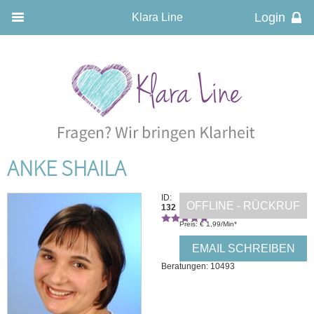
Klara Line
ANKE SHAILA
ID:
OFFLINE - RÜCKRUF
132
Preis: € 1,99/Min
*
EMAIL SCHREIBEN
Beratungen: 10493