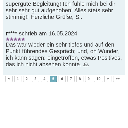
supergute Begleitung! Ich fühle mich bei dir 
sehr sehr gut aufgehoben! Alles stets sehr 
stimmig!! Herzliche Grüße, S..
r****
schrieb am 16.05.2024
Das war wieder ein sehr tiefes und auf den 
Punkt führendes Gespräch; und, oh Wunder, 
ich kann sagen: eingetroffen, etwas Positives, 
das ich nicht absehen konnte. 🙏 
<
1
2
3
4
5
6
7
8
9
10
>
>>
Platzhalter
.