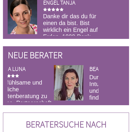
ENGEL TANJA
Danke dir das du für
einen da bist. Bist
wirklich ein Engel auf
Erden. 1000 Dank
aufgehoben g
das du für m
NEUE BERATER
wieder
BEA-LINDE
Durch meine tiefe
Intuition, Hellsicht
und Orakelkarten
u
findest du deine
ft,
Antworten und Klarheit.Mit
unterstütze 
Einfühlungsvermögen und Herz
unser Gesprä
unterstütze ich dich bei all deinen
was es ist, B
BERATERSUCHE NACH
Themen.
Vorhaben, ke
g