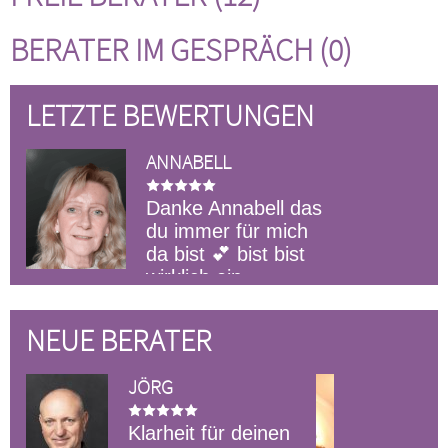
BERATER IM GESPRÄCH (0)
LETZTE BEWERTUNGEN
ANNABELL
Danke Annabell das
du immer für mich
da bist 💕 bist bist
wirklich ein
Goldstück und für mich nicht mehr
wegzudenken 🍀 Danke das es
NEUE BERATER
dich gibt 🥰
ELIAS
it für deinen
Lösungsorientiertes