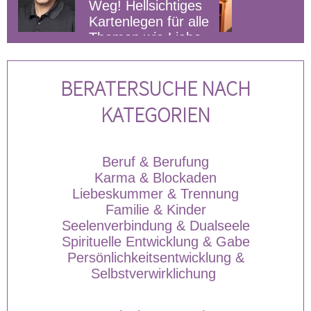
Hellsichtiges
Kartenlegen. Engel-
legen für alle
Botschaften durch
n wie Liebe,
Channeling, Lösung
nzen, Beruf
von Blockaden
BERATERSUCHE NACH
KATEGORIEN
Beruf & Berufung
Karma & Blockaden
Liebeskummer & Trennung
Familie & Kinder
Seelenverbindung & Dualseele
Spirituelle Entwicklung & Gabe
Persönlichkeitsentwicklung &
Selbstverwirklichung