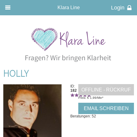
Klara Line
HOLLY
ID:
OFFLINE - RÜCKRUF
182
Preis: € 1,99/Min
*
EMAIL SCHREIBEN
Beratungen: 52