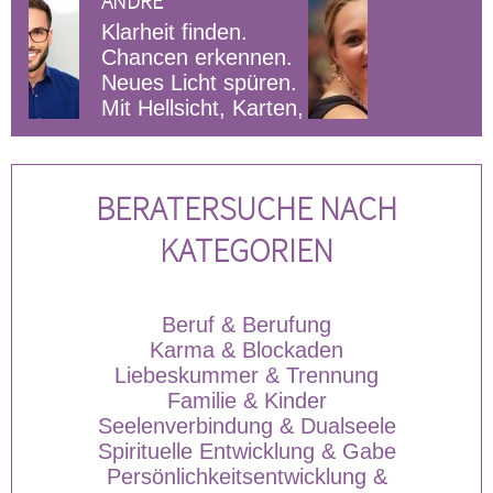
ELARA
nden.
Ich höre
rkennen.
aufmerksam zu und
t spüren.
helfe dir durch
ht, Karten,
ruhige, ehrliche
eit über 3
Gespräche deine Gedanken zu
euch 
sortieren und neue Perspektiven
schne
zu finden. Mein Fokus liegt auf
BERATERSUCHE NACH
Klarheit, nicht Bewertung.
KATEGORIEN
Beruf & Berufung
Karma & Blockaden
Liebeskummer & Trennung
Familie & Kinder
Seelenverbindung & Dualseele
Spirituelle Entwicklung & Gabe
Persönlichkeitsentwicklung &