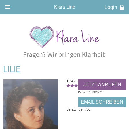
Klara Line
LILIE
ID:
423
JETZT ANRUFEN
Preis: € 1,99/Min
*
EMAIL SCHREIBEN
Beratungen: 50