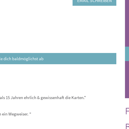
EMAIL SCHREIBEN
le dich baldmöglichst ab
als 15 Jahren ehrlich & gewissenhaft die Karten.*
F
n ein Wegweiser. "