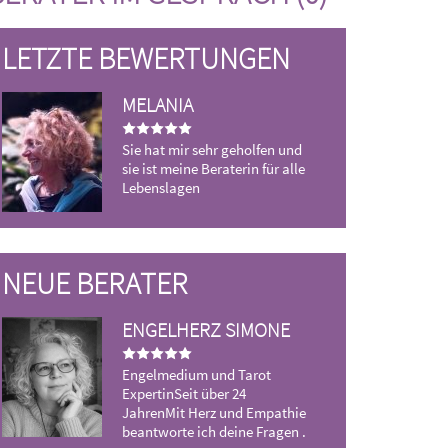
LETZTE BEWERTUNGEN
MELANIA
M
Sie hat mir sehr geholfen und
Wi
sie ist meine Beraterin für alle
Hi
Lebenslagen
NEUE BERATER
ENGELHERZ SIMONE
MAJA
Mediale Karte
Engelmedium und Tarot
Orientierung i
ExpertinSeit über 24
neue Lichtblic
JahrenMit Herz und Empathie
auf deinem Se
beantworte ich deine Fragen .
kurze Ja/Nein