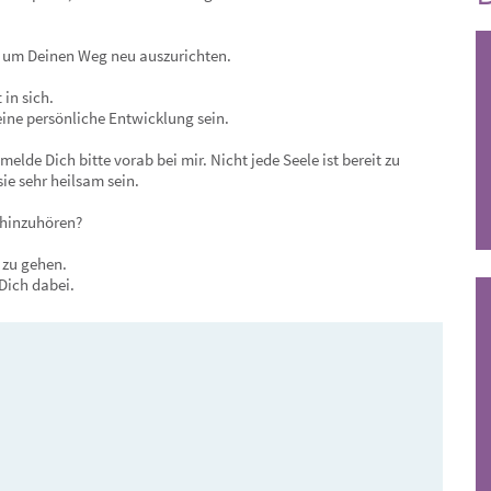
 um Deinen Weg neu auszurichten.
in sich.
eine persönliche Entwicklung sein.
de Dich bitte vorab bei mir. Nicht jede Seele ist bereit zu
ie sehr heilsam sein.
t hinzuhören?
 zu gehen.
Dich dabei.