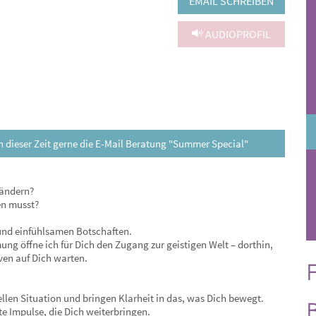
EMAIL SCHREIBEN
AUDIOPROFIL
 in dieser Zeit gerne die E-Mail Beratung "Summer Special"
rändern?
en musst?
 und einfühlsamen Botschaften.
g öffne ich für Dich den Zugang zur geistigen Welt – dorthin,
en auf Dich warten.
F
llen Situation und bringen Klarheit in das, was Dich bewegt.
e Impulse, die Dich weiterbringen.