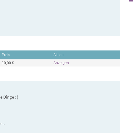
Impulse be
Weg.
Preis
Aktion
10,00 €
Anzeigen
e Dinge : )
er.