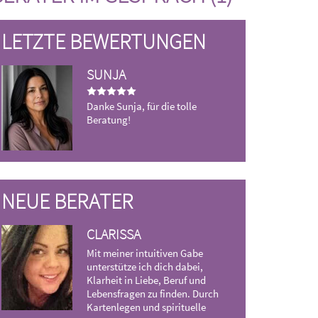
LETZTE BEWERTUNGEN
SUNJA
M
Danke Sunja, für die tolle
Da
Beratung!
ka
an
ge
NEUE BERATER
CLARISSA
MATHIAS
Mit meiner intuitiven Gabe
Erfahrener He
unterstütze ich dich dabei,
Skorpion , ich
Klarheit in Liebe, Beruf und
und einfühlsa
Lebensfragen zu finden. Durch
das Verhalten
Kartenlegen und spirituelle