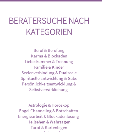
freue mich auf Deinen Anruf ❤ E
gleite ich dich einfühlsam auf deinem
IMMER möglich .
BERATERSUCHE NACH
KATEGORIEN
Beruf & Berufung
Karma & Blockaden
Liebeskummer & Trennung
Familie & Kinder
Seelenverbindung & Dualseele
Spirituelle Entwicklung & Gabe
Persönlichkeitsentwicklung &
Selbstverwirklichung
Astrologie & Horoskop
Engel Channeling & Botschaften
Energiearbeit & Blockadenlösung
Hellsehen & Wahrsagen
Tarot & Kartenlegen