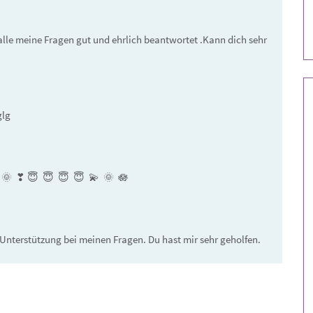
alle meine Fragen gut und ehrlich beantwortet .Kann dich sehr 
glg
  ❣ ️😇  😇  😇  😇  💫  🌞  🪷 
 Unterstützung bei meinen Fragen. Du hast mir sehr geholfen.