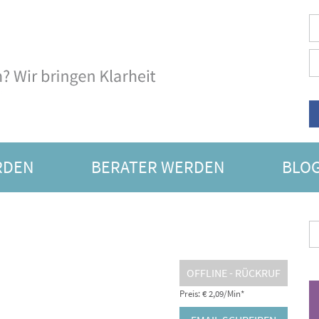
RDEN
BERATER WERDEN
BLO
SORAKEL
OFFLINE - RÜCKRUF
Preis: € 2,09/Min
*