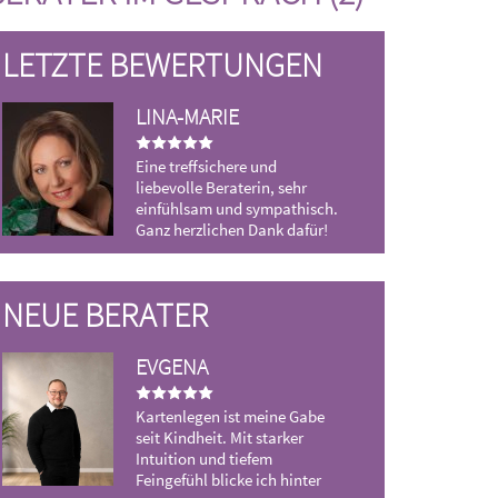
LETZTE BEWERTUNGEN
LINA-MARIE
S
Eine treffsichere und
Dan
liebevolle Beraterin, sehr
Be
einfühlsam und sympathisch.
Ganz herzlichen Dank dafür!
NEUE BERATER
EVGENA
VICTORY
Kartenlegen ist meine Gabe
Intuitive Beratu
seit Kindheit. Mit starker
und Energiearbeit
Intuition und tiefem
in Liebe, Beruf u
Feingefühl blicke ich hinter
nächsten Schritte