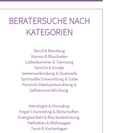
zeige dir, was wirklich auf dich
abends erreichbar***
, klar und mit Herz.
BERATERSUCHE NACH
KATEGORIEN
Beruf & Berufung
Karma & Blockaden
Liebeskummer & Trennung
Familie & Kinder
Seelenverbindung & Dualseele
Spirituelle Entwicklung & Gabe
Persönlichkeitsentwicklung &
Selbstverwirklichung
Astrologie & Horoskop
Engel Channeling & Botschaften
Energiearbeit & Blockadenlösung
Hellsehen & Wahrsagen
Tarot & Kartenlegen