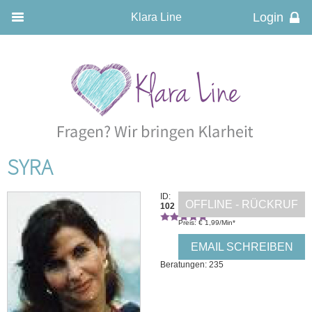
Klara Line
SYRA
ID:
OFFLINE - RÜCKRUF
102
Preis: € 1,99/Min
*
EMAIL SCHREIBEN
Beratungen: 235