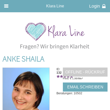
Klara Line
ANKE SHAILA
ID:
OFFLINE - RÜCKRUF
132
Preis: € 1,99/Min
*
EMAIL SCHREIBEN
Beratungen: 10502