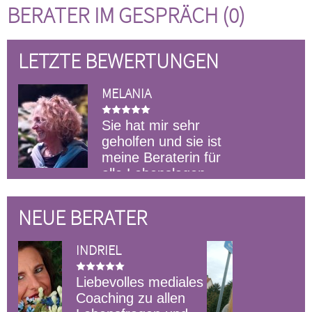
BERATER IM GESPRÄCH (0)
LETZTE BEWERTUNGEN
MELANIA
Sie hat mir sehr
geholfen und sie ist
meine Beraterin für
alle Lebenslagen
NEUE BERATER
FINESSE
Ich biete
mediales
Kartenlegungen per
 allen
E-Mail an 10 Euro