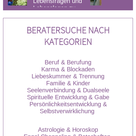
en und
und bin telefonisch
 zu
für dich da, um Blockaden
in und
klare 
gemeinsam zu lösen. 💫
der gei
BERATERSUCHE NACH
KATEGORIEN
Beruf & Berufung
Karma & Blockaden
Liebeskummer & Trennung
Familie & Kinder
Seelenverbindung & Dualseele
Spirituelle Entwicklung & Gabe
Persönlichkeitsentwicklung &
Selbstverwirklichung
Astrologie & Horoskop