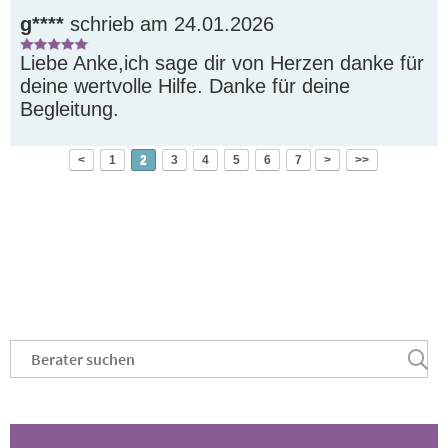
g****
schrieb am 24.01.2026
Liebe Anke,ich sage dir von Herzen danke für 
deine wertvolle Hilfe. Danke für deine 
Begleitung.
<
1
2
3
4
5
6
7
>
>>
Platzhalter
.