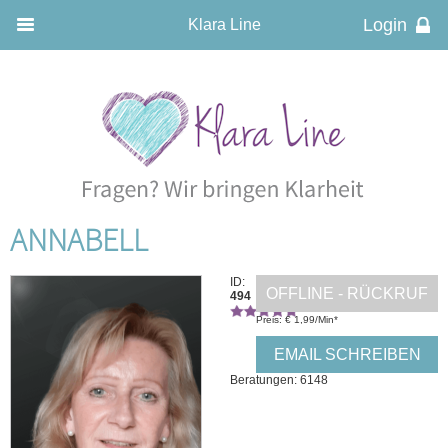
Klara Line
ANNABELL
ID:
OFFLINE - RÜCKRUF
494
Preis: € 1,99/Min
*
EMAIL SCHREIBEN
Beratungen: 6148