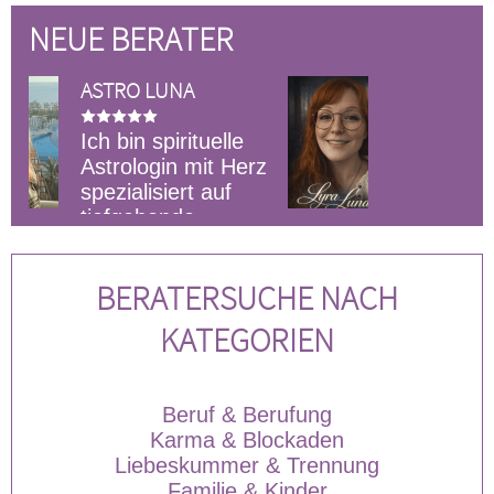
NEUE BERATER
LYRA LUNARIS
Klar, ehrlich und
lle
unverblümt.
 Herz
Kartenlegerin und
f
Medium.
he
präzise A
ie.
& Humor.
BERATERSUCHE NACH
Gezielte 
KATEGORIEN
Beruf & Berufung
Karma & Blockaden
Liebeskummer & Trennung
Familie & Kinder