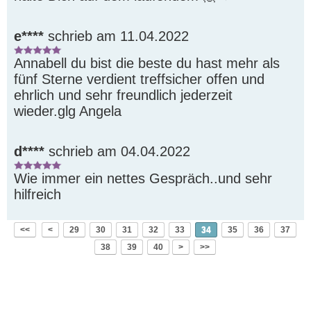
e****
schrieb am 11.04.2022
Annabell du bist die beste du hast mehr als 
fünf Sterne verdient treffsicher offen und 
ehrlich und sehr freundlich jederzeit 
wieder.glg Angela 
d****
schrieb am 04.04.2022
Wie immer ein nettes Gespräch..und sehr 
hilfreich
<<
<
29
30
31
32
33
34
35
36
37
38
39
40
>
>>
Platzhalter
.