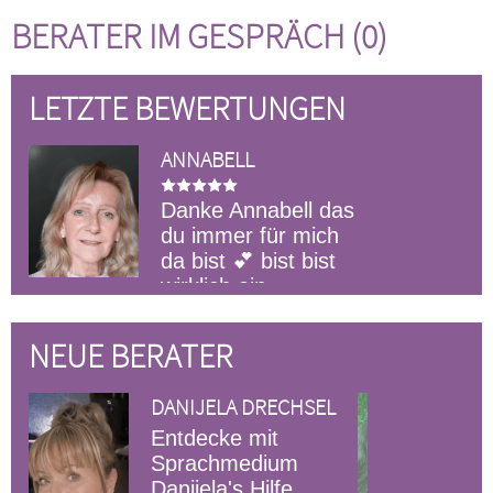
BERATER IM GESPRÄCH (0)
LETZTE BEWERTUNGEN
ANNABELL
Danke Annabell das
du immer für mich
da bist 💕 bist bist
wirklich ein
Goldstück und für mich nicht mehr
wegzudenken 🍀 Danke das es
NEUE BERATER
dich gibt 🥰
DANIJELA DRECHSEL
LADYFEE
Entdecke mit
Als professionel
Sprachmedium
Tarot-Beraterin
Danijela's Hilfe