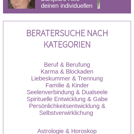
ich dein spirituel
deinen individuellen
Kompass 🪞 ✨ i
d erhalte endlich
 deine Fragen.
nutze die Karten als moderne
Mitgefühl leiten
Werkzeug zur Selbstreflexion
BERATERSUCHE NACH
lung.
unbewusste Blockaden zu lös
KATEGORIEN
und dir zu helfen
Beruf & Berufung
Karma & Blockaden
Liebeskummer & Trennung
Familie & Kinder
Seelenverbindung & Dualseele
Spirituelle Entwicklung & Gabe
Persönlichkeitsentwicklung &
Selbstverwirklichung
Astrologie & Horoskop