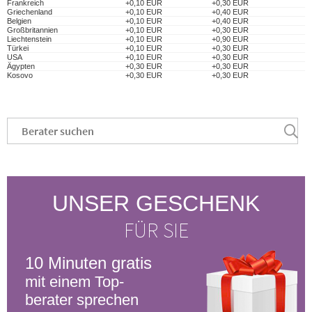
Frankreich
+0,10 EUR
+0,30 EUR
Griechenland
+0,10 EUR
+0,40 EUR
Belgien
+0,10 EUR
+0,40 EUR
Großbritannien
+0,10 EUR
+0,30 EUR
Liechtenstein
+0,10 EUR
+0,90 EUR
Türkei
+0,10 EUR
+0,30 EUR
USA
+0,10 EUR
+0,30 EUR
Ägypten
+0,30 EUR
+0,30 EUR
Kosovo
+0,30 EUR
+0,30 EUR
UNSER GESCHENK
FÜR SIE
10 Minuten gratis
mit einem Top-
berater sprechen