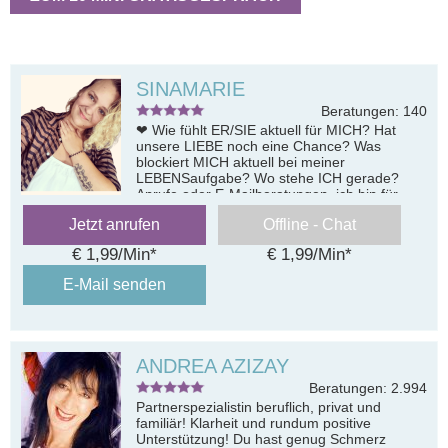
SINAMARIE
Beratungen: 140
❤ Wie fühlt ER/SIE aktuell für MICH? Hat
unsere LIEBE noch eine Chance? Was
blockiert MICH aktuell bei meiner
LEBENSaufgabe? Wo stehe ICH gerade?
Anrufe oder E-Mailberatungen, ich bin für
EUCH da ❤
Jetzt anrufen
Offline - Chat
€ 1,99/Min
*
€ 1,99/Min
*
E-Mail senden
ANDREA AZIZAY
Beratungen: 2.994
Partnerspezialistin beruflich, privat und
familiär! Klarheit und rundum positive
Unterstützung! Du hast genug Schmerz