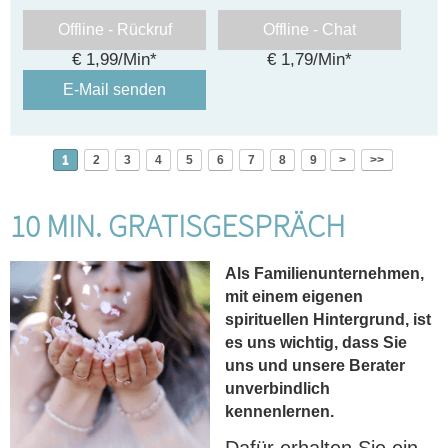
Offline - Rückruf
Offline - Chat
€ 1,99/Min
*
€ 1,79/Min
*
E-Mail senden
1
2
3
4
5
6
7
8
9
>
>>
10 MIN. GRATISGESPRÄCH
Als Familienunternehmen,
mit einem eigenen
spirituellen Hintergrund, ist
es uns wichtig, dass Sie
uns und unsere Berater
unverbindlich
kennenlernen.
Dafür erhalten Sie ein