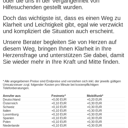
oder die uns in der Vergangenheit von
Hilfesuchenden gestellt wurden.
Doch das wichtigste ist, dass es einen Weg zu
Klarheit und Leichtigkeit gibt, egal wie verzwickt
und kompliziert die Situation auch erscheint.
Unsere Berater begleiten Sie von Herzen auf
diesem Weg, bringen Ihnen Klarheit in Ihre
Herzensfrage und unterstützen Sie dabei, damit
Sie wieder mehr in Ihre Kraft und Mitte finden.
* Alle angegebenen Preise sind Endpreise und verstehen sich inkl. der jeweils gültigen
Umsatzsteuer zzgl. folgender Kosten pro Minute bei kostenpflichtigen
Telefonberatungen.
Anrufer aus
Festnetz*
Mobilfunk*
Deutschland
+0,00 EUR
+0,20 EUR
Österreich
+0,10 EUR
+0,30 EUR
Schweiz
+0,10 EUR
+0,30 EUR
Italien
+0,10 EUR
+0,30 EUR
Luxemburg
+0,10 EUR
+0,30 EUR
Spanien
+0,10 EUR
+0,30 EUR
Polen
+0,10 EUR
+0,30 EUR
Niederlande
+0,10 EUR
+0,30 EUR