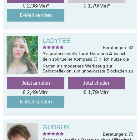
€ 2,98/Min
*
€ 1,79/Min
*
E-Mail senden
LADYFEE
Beratungen: 32
Als professionelle Tarot-Beraterin🔮 bin ich
dein spiritueller Kompass 🪞 ✨ ich nutze die
Karten als modernes Werkzeug zur
Selbstreflexion, um unbewusste Blockaden zu
lösen und dir zu helfen
Jetzt anrufen
Jetzt chatten
€ 2,49/Min
*
€ 1,79/Min
*
E-Mail senden
GUDRUN
Beratungen: 79
Spirituelle, mediale Beratung ohne Hilfsmittel.