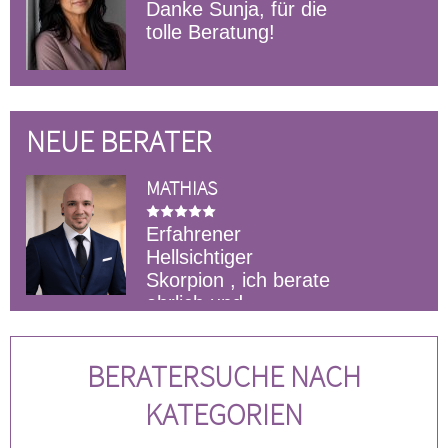
Danke Sunja, für die
tolle Beratung!
proben gefun
NEUE BERATER
MATHIAS
Erfahrener
Hellsichtiger
Skorpion , ich berate
ehrlich und
,
einfühlsam.Ich erkläre dir das
Geistigen We
!
Verhalten deines HM. Ich freue
Dualseelenp
BERATERSUCHE NACH
h
und klar über
mich auf Deinen Anruf ❤ Email
Botschaften 
Beratungen IMMER möglich .
KATEGORIEN
Deines Geis