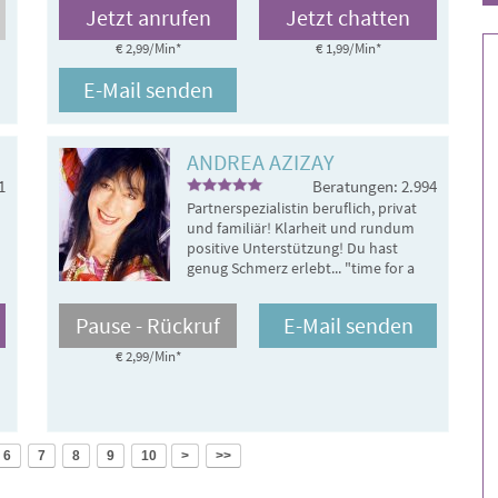
Perspektiven und den Weg zurück ins
Beziehungen un
Jetzt anrufen
Jetzt chatten
Gleichgewicht
€ 2,99/Min
*
€ 1,99/Min
*
E-Mail senden
ANDREA AZIZAY
1
Beratungen: 2.994
Partnerspezialistin beruflich, privat
und familiär! Klarheit und rundum
positive Unterstützung! Du hast
genug Schmerz erlebt... "time for a
new life!"
Pause - Rückruf
E-Mail senden
€ 2,99/Min
*
6
7
8
9
10
>
>>