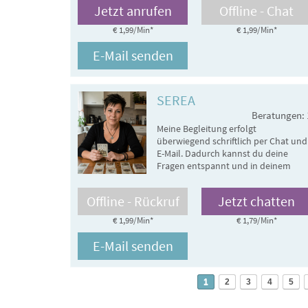
Jetzt anrufen
Offline - Chat
€ 1,99/Min
*
€ 1,99/Min
*
E-Mail senden
SEREA
Beratungen: 
Meine Begleitung erfolgt
überwiegend schriftlich per Chat und
E-Mail. Dadurch kannst du deine
Fragen entspannt und in deinem
eigenen Tempo stellen. Telefonisch
bin ich nur gelegentlich erreichbar.
Offline - Rückruf
Jetzt chatten
€ 1,99/Min
*
€ 1,79/Min
*
E-Mail senden
1
2
3
4
5