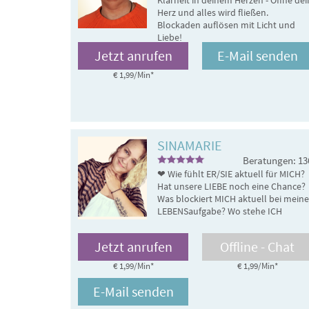
Klarheit in deinem Herzen - Öffne dei
Herz und alles wird fließen.
Blockaden auflösen mit Licht und
Liebe!
Jetzt anrufen
E-Mail senden
€ 1,99/Min
*
SINAMARIE
Beratungen: 13
❤ Wie fühlt ER/SIE aktuell für MICH?
Hat unsere LIEBE noch eine Chance?
Was blockiert MICH aktuell bei meine
LEBENSaufgabe? Wo stehe ICH
gerade? Anrufe oder E-
Mailberatungen, ich bin für EUCH da
Jetzt anrufen
Offline - Chat
❤
€ 1,99/Min
*
€ 1,99/Min
*
E-Mail senden