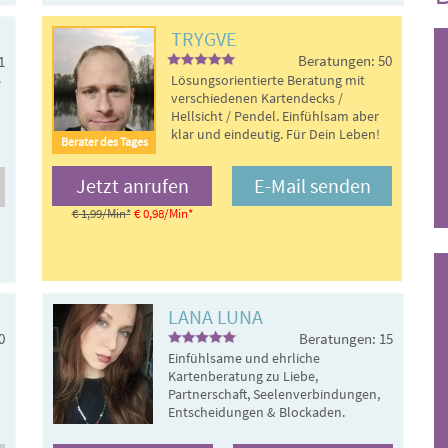
TRYGVE
Beratungen: 50
1
Lösungsorientierte Beratung mit
e
verschiedenen Kartendecks /
Hellsicht / Pendel. Einfühlsam aber
klar und eindeutig. Für Dein Leben!
Jetzt anrufen
E-Mail senden
€ 1,99/Min
*
€ 0,98/Min
*
LANA LUNA
0
Beratungen: 15
Einfühlsame und ehrliche
Kartenberatung zu Liebe,
Partnerschaft, Seelenverbindungen,
Entscheidungen & Blockaden.
Gemeinsam finden wir Klarheit, neue