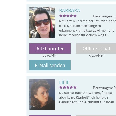
BARBARA
Beratungen: 6
Mit Karten und meiner Intuition helf
ich dir, Zusammenhänge zu
erkennen, Klarheit zu gewinnen und
neue Impulse für deinen Weg zu
erhalten. ✨ Spirituelle Beratung ❤
Von Mensch zu Mensch
Jetzt anrufen
Offline - Chat
€ 2,09/Min
*
€ 1,79/Min
*
E-Mail senden
LILIE
Beratungen: 5
Du suchst nach Antworten, findest
aber keine Klarheit? Ich helfe dir
Gewissheit für die Zukunft zu finden