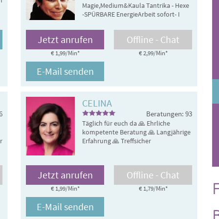
n
Magie,Medium&Kaula Tantrika - Hexe
-SPÜRBARE EnergieArbeit sofort- I
SPEAK ENGLISH-PARLO ITALIANO
Jetzt anrufen
Offline - Chat
€ 1,99/Min
*
€ 2,99/Min
*
E-Mail senden
CELINA
6
Beratungen: 93
Täglich für euch da 🙏 Ehrliche
kompetente Beratung 🙏 Langjährige
r
Erfahrung 🙏 Treffsicher
Jetzt anrufen
Offline - Chat
F
€ 1,99/Min
*
€ 1,79/Min
*
E-Mail senden