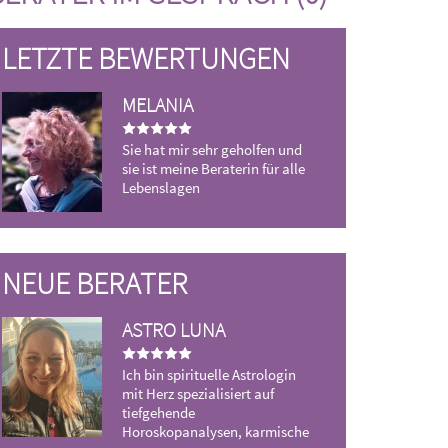
LETZTE BEWERTUNGEN
MELANIA
M
Sie hat mir sehr geholfen und
Wi
sie ist meine Beraterin für alle
Hi
Lebenslagen
NEUE BERATER
ASTRO LUNA
KONRAD WULF
Dein Leben entschlü
Ich bin spirituelle Astrologin
die Sterne dir dein
mit Herz spezialisiert auf
weisen
tiefgehende
Horoskopanalysen, karmische