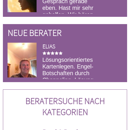
Gespräch gerade
eben. Hast mir sehr
geholfen. Wir hören
uns auf jeden Fall wieder
NEUE BERATER
ELIAS
Lösungsorientiertes
Kartenlegen. Engel-
ate
Botschaften durch
Channeling, Lösung
euch vormitt
von Blockaden
schnellstmög
BERATERSUCHE NACH
KATEGORIEN