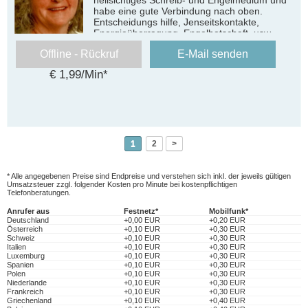
habe eine gute Verbindung nach oben.
Entscheidungs hilfe, Jenseitskontakte,
Energieüberragung, Engelbotschaft, usw
Offline - Rückruf
E-Mail senden
€ 1,99/Min
*
1
2
>
* Alle angegebenen Preise sind Endpreise und verstehen sich inkl. der jeweils gültigen
Umsatzsteuer zzgl. folgender Kosten pro Minute bei kostenpflichtigen
Telefonberatungen.
Anrufer aus
Festnetz*
Mobilfunk*
Deutschland
+0,00 EUR
+0,20 EUR
Österreich
+0,10 EUR
+0,30 EUR
Schweiz
+0,10 EUR
+0,30 EUR
Italien
+0,10 EUR
+0,30 EUR
Luxemburg
+0,10 EUR
+0,30 EUR
Spanien
+0,10 EUR
+0,30 EUR
Polen
+0,10 EUR
+0,30 EUR
Niederlande
+0,10 EUR
+0,30 EUR
Frankreich
+0,10 EUR
+0,30 EUR
Griechenland
+0,10 EUR
+0,40 EUR