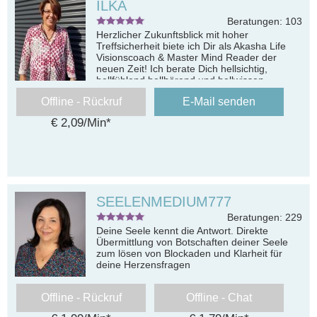
ILKA
Beratungen: 103
Herzlicher Zukunftsblick mit hoher
Treffsicherheit biete ich Dir als Akasha Life
Visionscoach & Master Mind Reader der
neuen Zeit! Ich berate Dich hellsichtig,
hellfühlend,hellhörend und hellwissen
Offline - Rückruf
E-Mail senden
€ 2,09/Min
*
SEELENMEDIUM777
Beratungen: 229
Deine Seele kennt die Antwort. Direkte
Übermittlung von Botschaften deiner Seele
zum lösen von Blockaden und Klarheit für
deine Herzensfragen
Offline - Rückruf
Offline - Chat