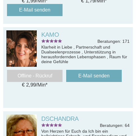
€ 1,99/Min
*
€ 1,79/Min
*
E-Mail senden
KAMO
Beratungen: 171
Klarheit in Liebe , Partnerschaft und
Dualseelenprozesse , Unterstützung in
herausfordernden Lebensphasen , Raum für
deine Gefühle
Offline - Rückruf
E-Mail senden
€ 2,99/Min
*
DSCHANDRA
Beratungen: 64
Von Herzen für Euch da Ich bin ein
hellsichtiges Schreib- und Engelmedium und