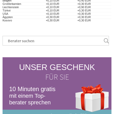
Belgien
+0,10 EUR
+0,40 EUR
Großbritannien
+0,10 EUR
+0,30 EUR
Liechtenstein
+0,10 EUR
+0,90 EUR
Türkei
+0,10 EUR
+0,30 EUR
USA
+0,10 EUR
+0,30 EUR
Ägypten
+0,30 EUR
+0,30 EUR
Kosovo
+0,30 EUR
+0,30 EUR
UNSER GESCHENK
FÜR SIE
10 Minuten gratis
mit einem Top-
berater sprechen