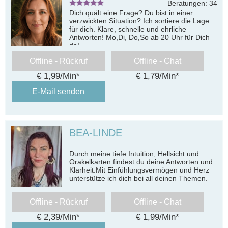
Beratungen: 34
Dich quält eine Frage? Du bist in einer
verzwickten Situation? Ich sortiere die Lage
für dich. Klare, schnelle und ehrliche
Antworten! Mo,Di, Do,So ab 20 Uhr für Dich
da!
Offline - Rückruf
Offline - Chat
€ 1,99/Min
*
€ 1,79/Min
*
E-Mail senden
BEA-LINDE
Durch meine tiefe Intuition, Hellsicht und
Orakelkarten findest du deine Antworten und
Klarheit.Mit Einfühlungsvermögen und Herz
unterstütze ich dich bei all deinen Themen.
Offline - Rückruf
Offline - Chat
€ 2,39/Min
*
€ 1,99/Min
*