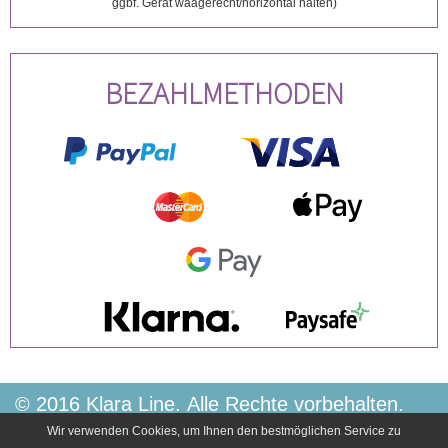
ggbf. Gerät waagerecht/horizontal halten)
BEZAHLMETHODEN
© 2016 Klara Line. Alle Rechte vorbehalten.
Impressum
AGB
Datenschutz
Kontakt
Wir verwenden Cookies, um Ihnen den bestmöglichen Service zu