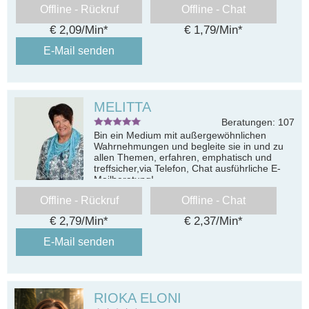
Offline - Rückruf
Offline - Chat
€ 2,09/Min
*
€ 1,79/Min
*
E-Mail senden
MELITTA
Beratungen: 107
Bin ein Medium mit außergewöhnlichen
Wahrnehmungen und begleite sie in und zu
allen Themen, erfahren, emphatisch und
treffsicher,via Telefon, Chat ausführliche E-
Mailberatung!
Offline - Rückruf
Offline - Chat
€ 2,79/Min
*
€ 2,37/Min
*
E-Mail senden
RIOKA ELONI